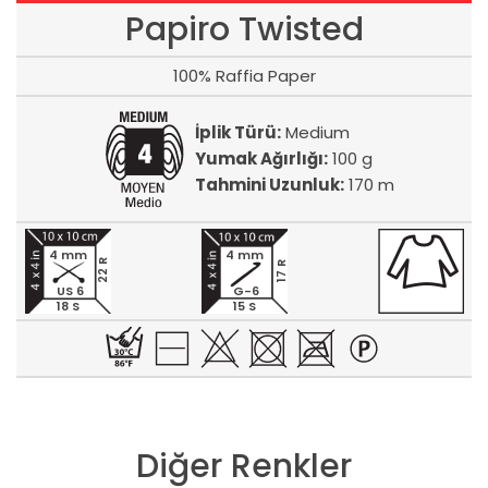
Papiro Twisted
100% Raffia Paper
İplik Türü:
Medium
Yumak Ağırlığı:
100 g
Tahmini Uzunluk:
170 m
4 mm
4 mm
22 R
17 R
US 6
G-6
18 S
15 S
Diğer Renkler