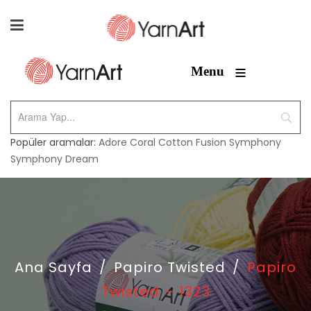
≡
Menu
Popüler aramalar:
Adore
Coral
Cotton Fusion
Symphony
Symphony Dream
Ana Sayfa
/
Papiro Twisted
/
Papiro
Twisted – 1323