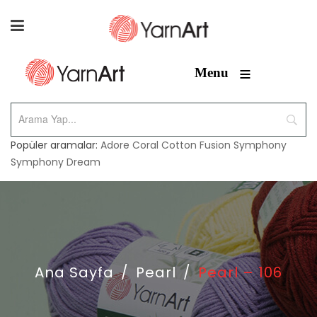
≡
Menu
Popüler aramalar:
Adore
Coral
Cotton Fusion
Symphony
Symphony Dream
Ana Sayfa
/
Pearl
/
Pearl – 106