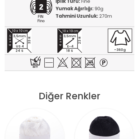
İplik Türü:
Fine
Yumak Ağırlığı:
90g
Tahmini Uzunluk:
270m
3,5mm
3,5mm
33 R
23 R
US 4
E-4
~360g
24 S
18 S
Diğer Renkler