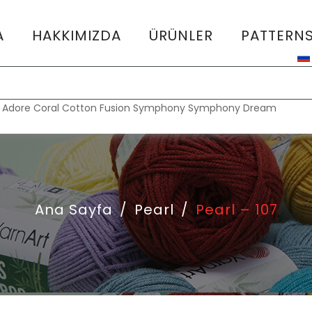
A
HAKKIMIZDA
ÜRÜNLER
PATTERN
:
Adore
Coral
Cotton Fusion
Symphony
Symphony Dream
Ana Sayfa
/
Pearl
/
Pearl – 107