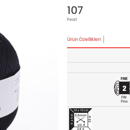
107
Pearl
Ürün Özellikleri
3,5mm
33 R
US 4
24 S