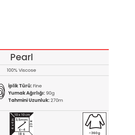
Pearl
100% Viscose
İplik Türü:
Fine
Yumak Ağırlığı:
90g
Tahmini Uzunluk:
270m
3,5mm
23 R
E-4
~360g
18 S