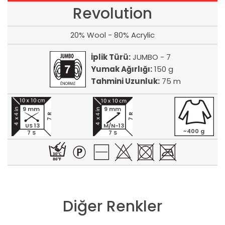
Revolution
20% Wool - 80% Acrylic
İplik Türü:
JUMBO - 7
Yumak Ağırlığı:
150 g
Tahmini Uzunluk:
75 m
9 mm
9 mm
7 R
7 R
US 13
M/N-13
~400 g
7 S
7 S
Diğer Renkler