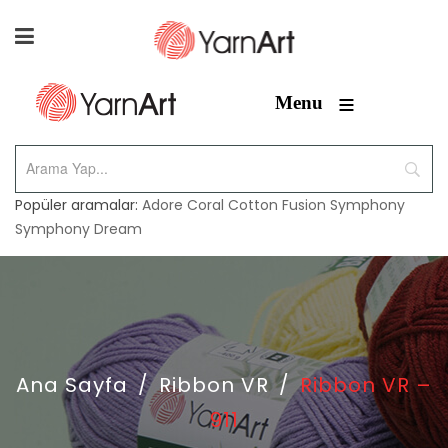
≡
Menu
Popüler aramalar:
Adore
Coral
Cotton Fusion
Symphony
Symphony Dream
Ana Sayfa
/
Ribbon VR
/
Ribbon VR –
911