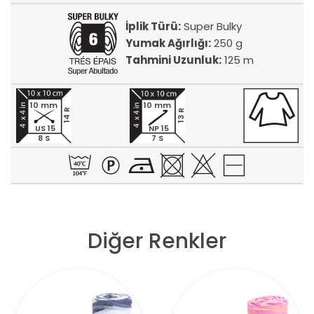
İplik Türü:
Super Bulky
Yumak Ağırlığı:
250 g
Tahmini Uzunluk:
125 m
10 mm
10 mm
14 R
13 R
US 15
NP 15
8 S
7 S
Diğer Renkler