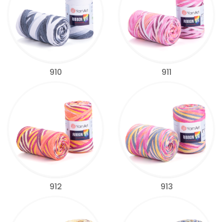
910
911
912
913