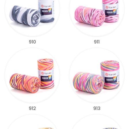
910
911
912
913