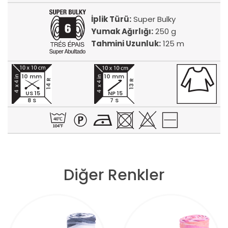
İplik Türü:
Super Bulky
Yumak Ağırlığı:
250 g
Tahmini Uzunluk:
125 m
10 mm
10 mm
14 R
13 R
US 15
NP 15
8 S
7 S
Diğer Renkler