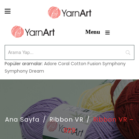
≡
Menu
Popüler aramalar:
Adore
Coral
Cotton Fusion
Symphony
Symphony Dream
Ana Sayfa
/
Ribbon VR
/
Ribbon VR –
929