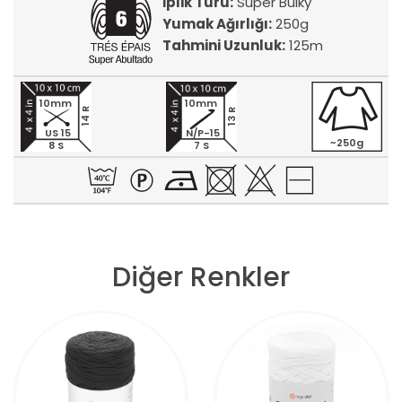
İplik Türü:
Super Bulky
Yumak Ağırlığı:
250g
Tahmini Uzunluk:
125m
10mm
10mm
14 R
13 R
US 15
N/P-15
~250g
8 S
7 S
Diğer Renkler