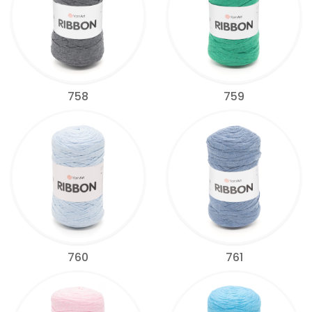
758
759
760
761