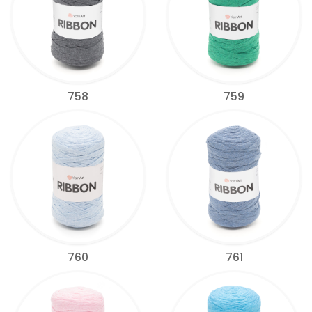
758
759
760
761