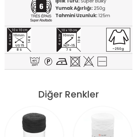
İplik Türü:
Super Bulky
Yumak Ağırlığı:
250g
Tahmini Uzunluk:
125m
10mm
10mm
14 R
13 R
US 15
N/P-15
~250g
8 S
7 S
Diğer Renkler