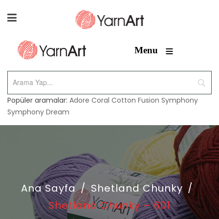
≡
Menu
Popüler aramalar:
Adore
Coral
Cotton Fusion
Symphony
Symphony Dream
Ana Sayfa
/
Shetland Chunky
/
Shetland Chunky – 601