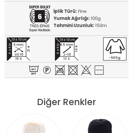
İplik Türü:
Fine
Yumak Ağırlığı:
100g
Tahmini Uzunluk:
150m
6 mm
6.5 mm
14 R
21 R
US 10
J-10
~500g
15 S
12 S
Diğer Renkler