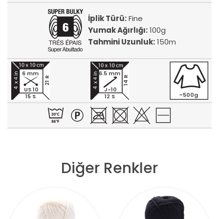
İplik Türü:
Fine
Yumak Ağırlığı:
100g
Tahmini Uzunluk:
150m
6 mm
6.5 mm
14 R
21 R
US 10
J-10
~500g
15 S
12 S
Diğer Renkler