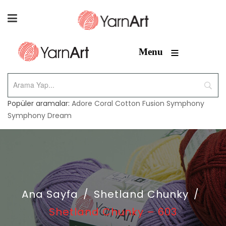
≡
Menu
Popüler aramalar:
Adore
Coral
Cotton Fusion
Symphony
Symphony Dream
Ana Sayfa
/
Shetland Chunky
/
Shetland Chunky – 603