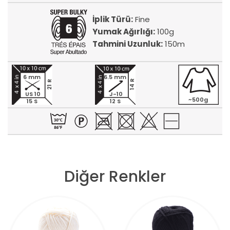
İplik Türü:
Fine
Yumak Ağırlığı:
100g
Tahmini Uzunluk:
150m
6 mm
6.5 mm
14 R
21 R
US 10
J-10
~500g
15 S
12 S
Diğer Renkler