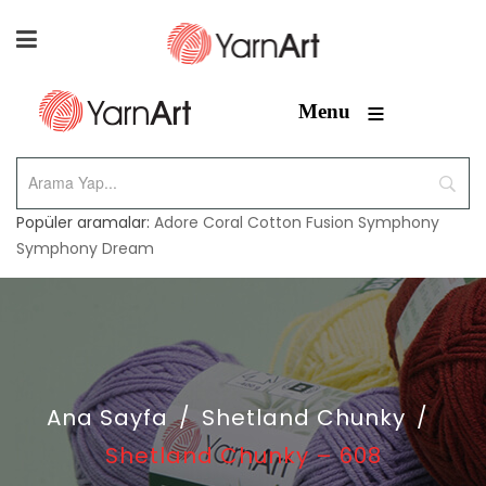
≡
Menu
Popüler aramalar:
Adore
Coral
Cotton Fusion
Symphony
Symphony Dream
Ana Sayfa
/
Shetland Chunky
/
Shetland Chunky – 608