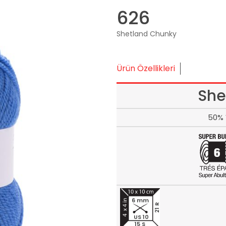
626
Shetland Chunky
Ürün Özellikleri
She
50% 
6 mm
21 R
US 10
15 S