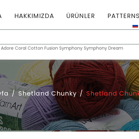
A
HAKKIMIZDA
ÜRÜNLER
PATTERN
:
Adore
Coral
Cotton Fusion
Symphony
Symphony Dream
yfa
/
Shetland Chunky
/
Shetland Chunk