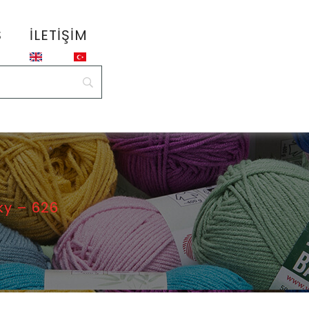
S
İLETIŞIM
y – 626