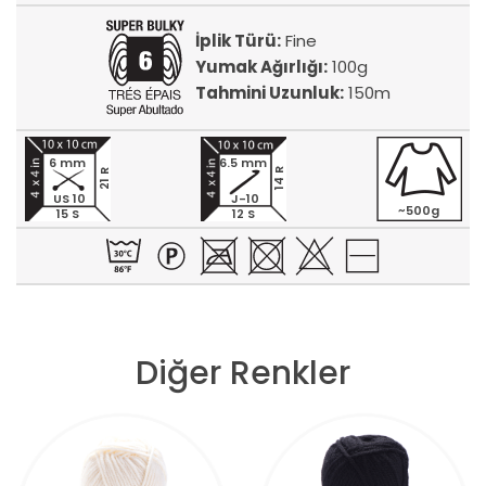
İplik Türü:
Fine
Yumak Ağırlığı:
100g
Tahmini Uzunluk:
150m
6 mm
6.5 mm
14 R
21 R
US 10
J-10
~500g
15 S
12 S
Diğer Renkler