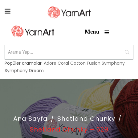
≡
Menu
Popüler aramalar:
Adore
Coral
Cotton Fusion
Symphony
Symphony Dream
Ana Sayfa
/
Shetland Chunky
/
Shetland Chunky – 629