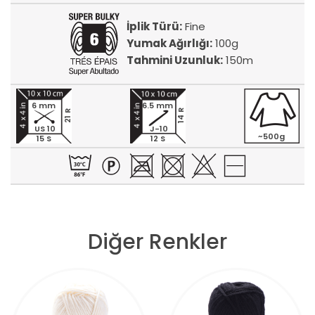
İplik Türü:
Fine
Yumak Ağırlığı:
100g
Tahmini Uzunluk:
150m
6 mm
6.5 mm
14 R
21 R
US 10
J-10
~500g
15 S
12 S
Diğer Renkler