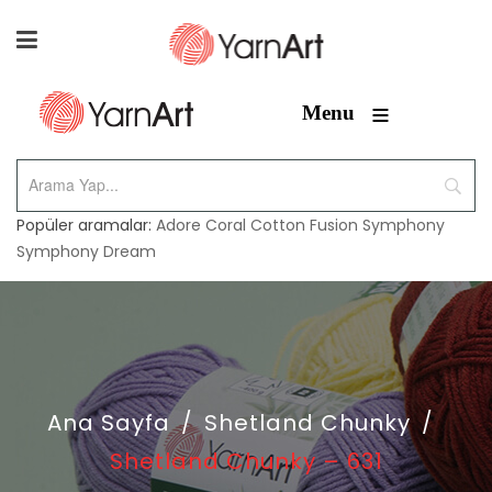
≡
Menu
Popüler aramalar:
Adore
Coral
Cotton Fusion
Symphony
Symphony Dream
Ana Sayfa
/
Shetland Chunky
/
Shetland Chunky – 631