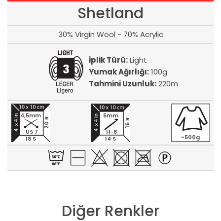
Shetland
30% Virgin Wool - 70% Acrylic
İplik Türü:
Light
Yumak Ağırlığı:
100g
Tahmini Uzunluk:
220m
4,5mm
5mm
20 R
16 R
US 7
H-8
~500g
18 S
14 S
Diğer Renkler