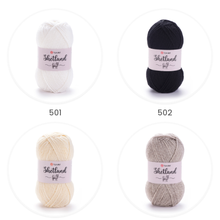
501
502