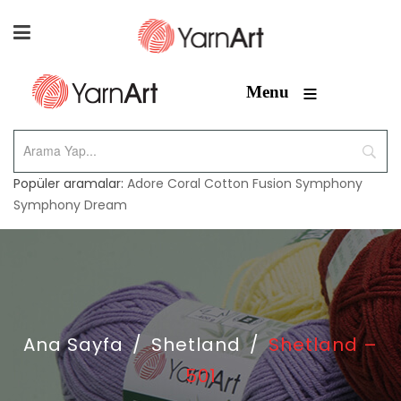
≡
Menu
Popüler aramalar:
Adore
Coral
Cotton Fusion
Symphony
Symphony Dream
Ana Sayfa
/
Shetland
/
Shetland –
501