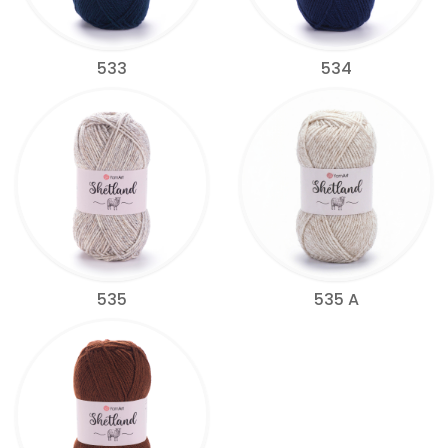
533
534
535
535 A