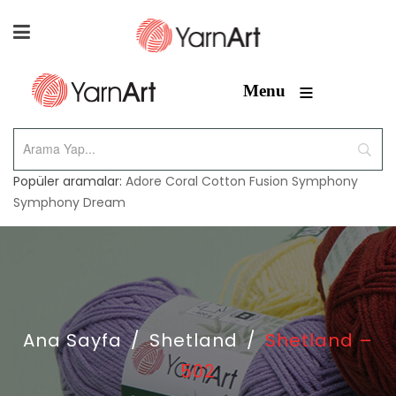
≡
Menu
Popüler aramalar:
Adore
Coral
Cotton Fusion
Symphony
Symphony Dream
Ana Sayfa
/
Shetland
/
Shetland –
502