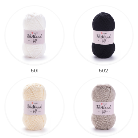
501
502