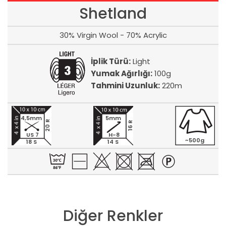
Shetland
30% Virgin Wool - 70% Acrylic
İplik Türü:
Light
Yumak Ağırlığı:
100g
Tahmini Uzunluk:
220m
4,5mm
5mm
20 R
16 R
US 7
H-8
~500g
18 S
14 S
Diğer Renkler