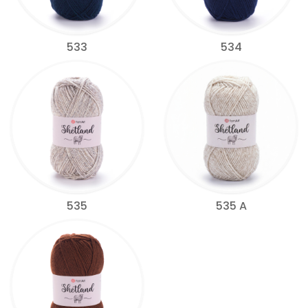
533
534
535
535 A