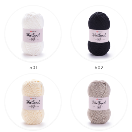
501
502