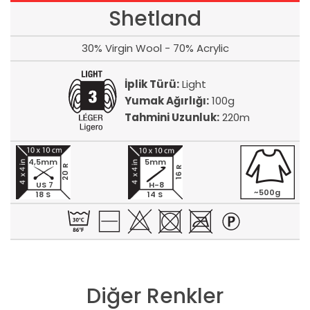
Shetland
30% Virgin Wool - 70% Acrylic
İplik Türü:
Light
Yumak Ağırlığı:
100g
Tahmini Uzunluk:
220m
4,5mm
5mm
20 R
16 R
US 7
H-8
~500g
18 S
14 S
Diğer Renkler