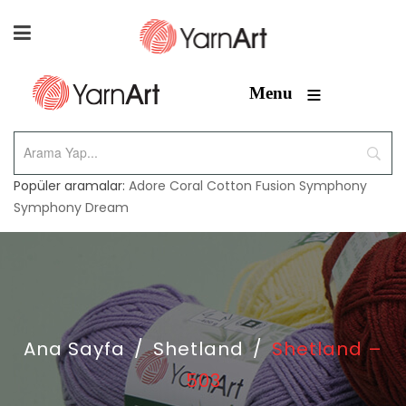
≡
Menu
Popüler aramalar:
Adore
Coral
Cotton Fusion
Symphony
Symphony Dream
Ana Sayfa
/
Shetland
/
Shetland –
503