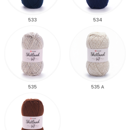
533
534
535
535 A