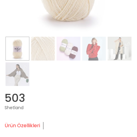
503
Shetland
Ürün Özellikleri