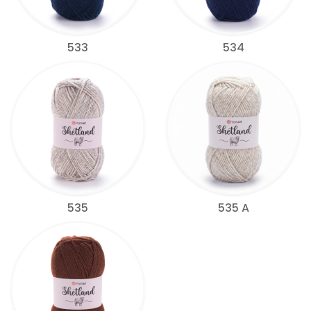
533
534
535
535 A