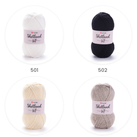
501
502