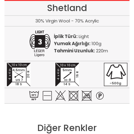
Shetland
30% Virgin Wool - 70% Acrylic
İplik Türü:
Light
Yumak Ağırlığı:
100g
Tahmini Uzunluk:
220m
4,5mm
5mm
20 R
16 R
US 7
H-8
~500g
18 S
14 S
Diğer Renkler