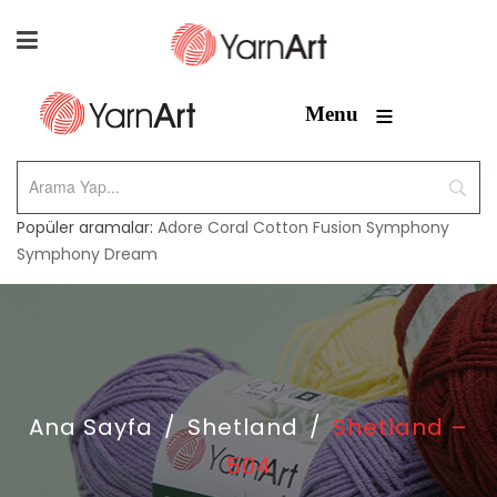
≡
Menu
Popüler aramalar:
Adore
Coral
Cotton Fusion
Symphony
Symphony Dream
Ana Sayfa
/
Shetland
/
Shetland –
504