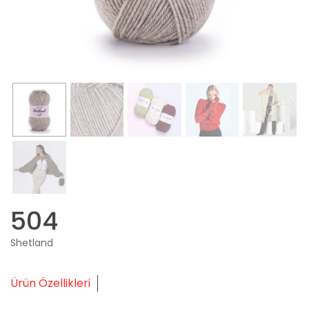
504
Shetland
Ürün Özellikleri