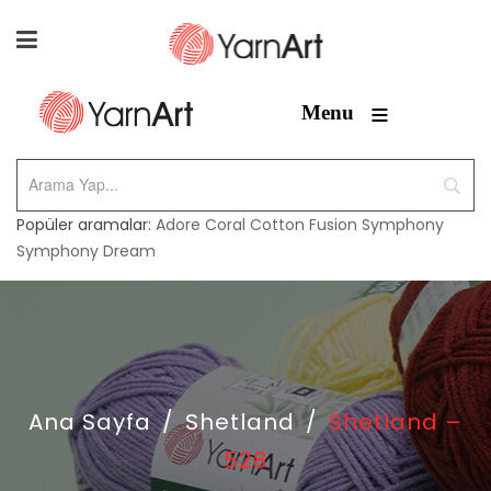
≡
Menu
Popüler aramalar:
Adore
Coral
Cotton Fusion
Symphony
Symphony Dream
Ana Sayfa
/
Shetland
/
Shetland –
528