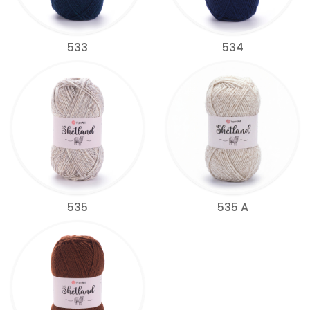
533
534
535
535 A