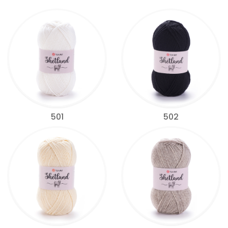
501
502