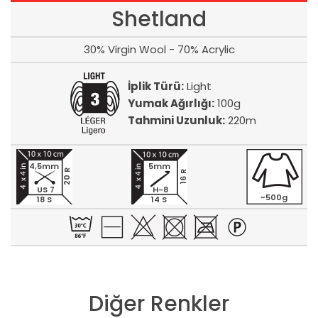
Shetland
30% Virgin Wool - 70% Acrylic
İplik Türü:
Light
Yumak Ağırlığı:
100g
Tahmini Uzunluk:
220m
4,5mm
5mm
20 R
16 R
US 7
H-8
~500g
18 S
14 S
Diğer Renkler