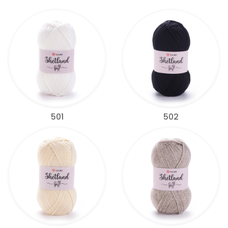
501
502