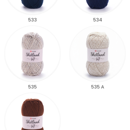
533
534
535
535 A