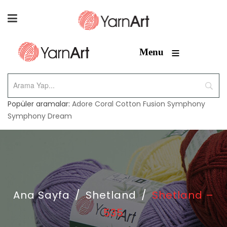
≡
Menu
Popüler aramalar:
Adore
Coral
Cotton Fusion
Symphony
Symphony Dream
Ana Sayfa
/
Shetland
/
Shetland –
535