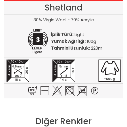
Shetland
30% Virgin Wool - 70% Acrylic
İplik Türü:
Light
Yumak Ağırlığı:
100g
Tahmini Uzunluk:
220m
4,5mm
5mm
20 R
16 R
US 7
H-8
~500g
18 S
14 S
Diğer Renkler