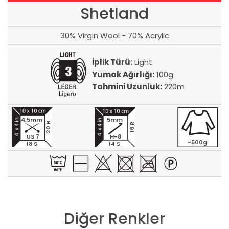
Shetland
30% Virgin Wool - 70% Acrylic
İplik Türü:
Light
Yumak Ağırlığı:
100g
Tahmini Uzunluk:
220m
4,5mm
5mm
20 R
16 R
US 7
H-8
~500g
18 S
14 S
Diğer Renkler