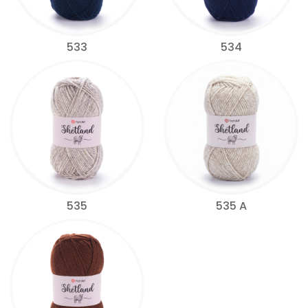
533
534
535
535 A