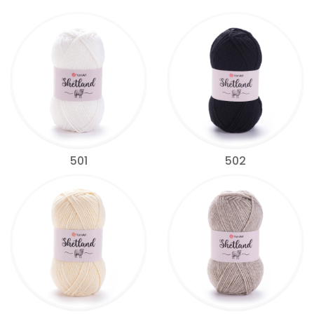
501
502