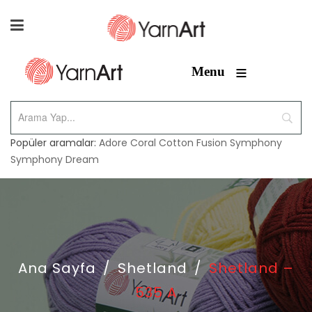
≡
Menu
Popüler aramalar:
Adore
Coral
Cotton Fusion
Symphony
Symphony Dream
Ana Sayfa
/
Shetland
/
Shetland –
535 A