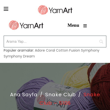
≡
Menu
Popüler aramalar:
Adore
Coral
Cotton Fusion
Symphony
Symphony Dream
Ana Sayfa
/
Snake Club
/
Snake
Club – 5106