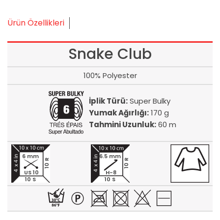
Ürün Özellikleri
Snake Club
100% Polyester
İplik Türü:
Super Bulky
Yumak Ağırlığı:
170 g
Tahmini Uzunluk:
60 m
6 mm
6.5 mm
10 R
10 R
US 10
H-8
10 S
10 S