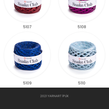
5107
5108
5109
5110
2021 YARNART İPLİK