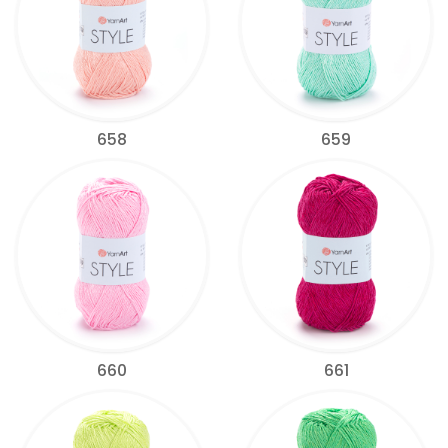
658
659
660
661