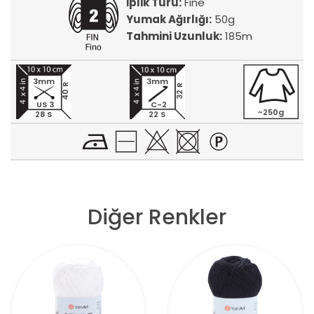
İplik Türü:
Fine
Yumak Ağırlığı:
50g
Tahmini Uzunluk:
185m
3mm
3mm
40 R
32 R
US 3
C-2
~250g
28 S
22 S
Diğer Renkler