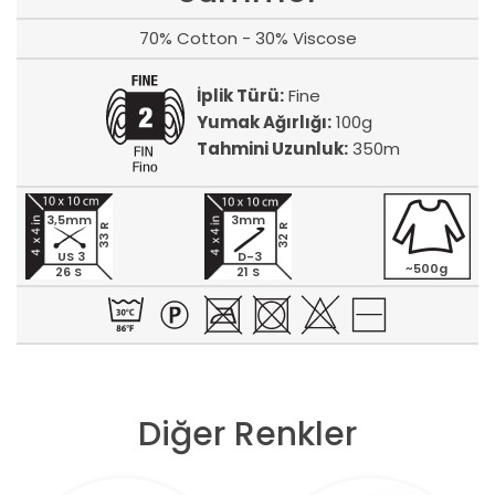
70% Cotton - 30% Viscose
İplik Türü:
Fine
Yumak Ağırlığı:
100g
Tahmini Uzunluk:
350m
3,5mm
3mm
33 R
32 R
US 3
D-3
~500g
26 S
21 S
Diğer Renkler