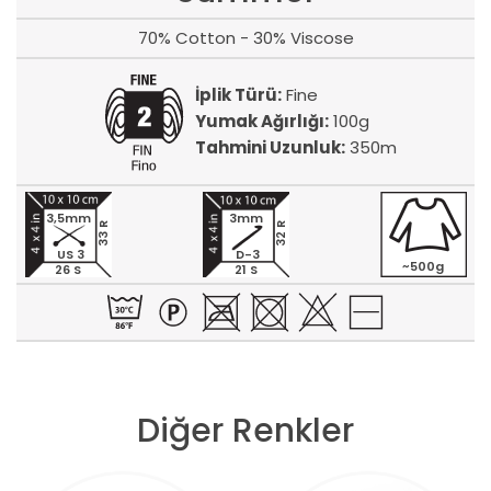
70% Cotton - 30% Viscose
İplik Türü:
Fine
Yumak Ağırlığı:
100g
Tahmini Uzunluk:
350m
3,5mm
3mm
33 R
32 R
US 3
D-3
~500g
26 S
21 S
Diğer Renkler