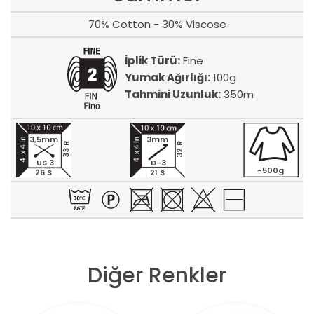
70% Cotton - 30% Viscose
İplik Türü:
Fine
Yumak Ağırlığı:
100g
Tahmini Uzunluk:
350m
3,5mm
3mm
33 R
32 R
US 3
D-3
~500g
26 S
21 S
Diğer Renkler