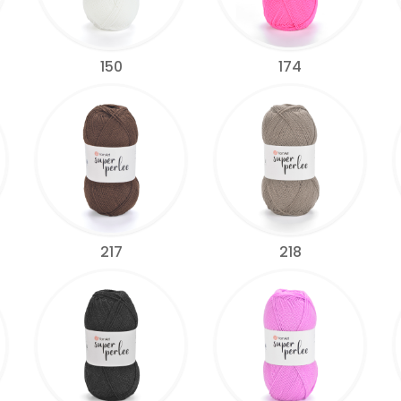
150
174
217
218