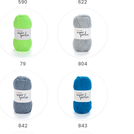
590
622
79
804
842
843