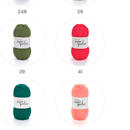
248
29
39
41