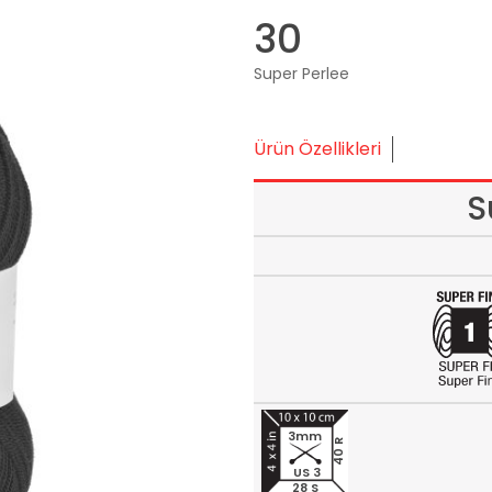
30
Super Perlee
Ürün Özellikleri
S
3mm
40 R
US 3
28 S