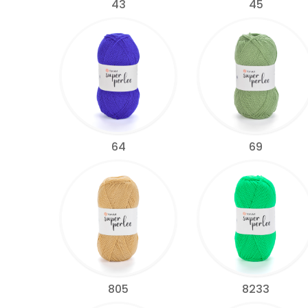
43
45
64
69
805
8233