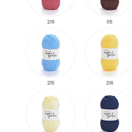
219
05
215
216