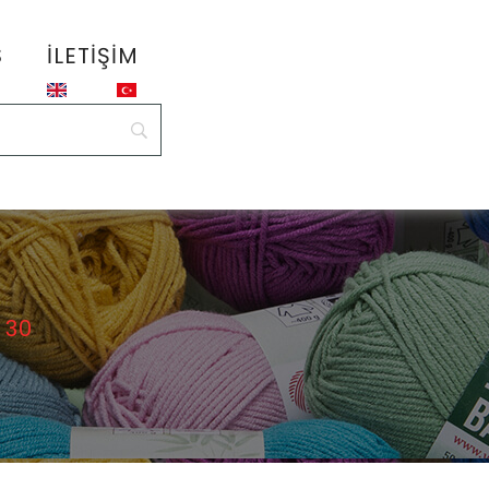
S
İLETIŞIM
 30