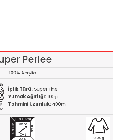
uper Perlee
100% Acrylic
İplik Türü:
Super Fine
Yumak Ağırlığı:
100g
Tahmini Uzunluk:
400m
3mm
32 R
C-2
~400g
22 S