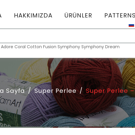
A
HAKKIMIZDA
ÜRÜNLER
PATTERN
:
Adore
Coral
Cotton Fusion
Symphony
Symphony Dream
a Sayfa
/
Super Perlee
/
Super Perlee –