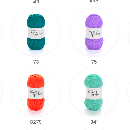
49
577
73
75
8279
841