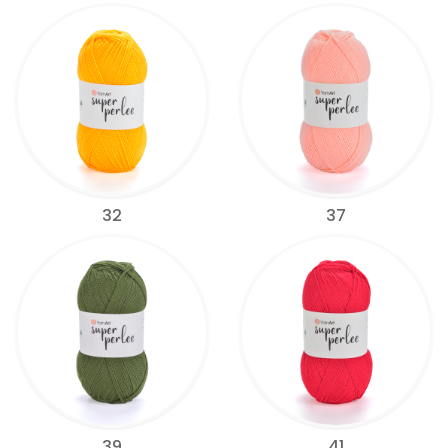
32
37
39
41