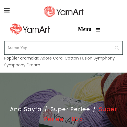
≡
Menu
Popüler aramalar:
Adore
Coral
Cotton Fusion
Symphony
Symphony Dream
Ana Sayfa
/
Super Perlee
/
Super
Perlee – 805