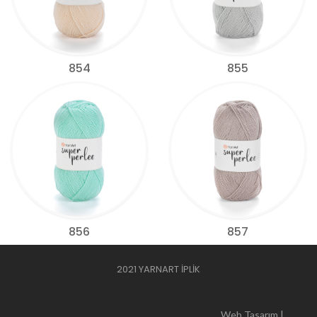
854
855
856
857
2021 YARNART İPLİK
Web Tasarım |