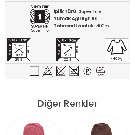
İplik Türü:
Super Fine
Yumak Ağırlığı:
100g
Tahmini Uzunluk:
400m
3mm
3mm
40 R
32 R
US 3
C-2
~400g
28 S
22 S
Diğer Renkler