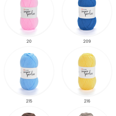
20
209
215
216