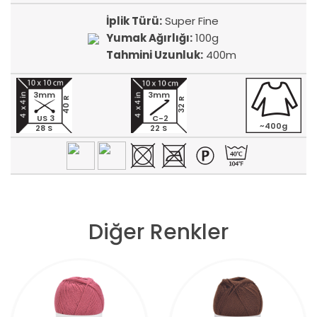
İplik Türü:
Super Fine
Yumak Ağırlığı:
100g
Tahmini Uzunluk:
400m
3mm
3mm
40 R
32 R
US 3
C-2
~400g
28 S
22 S
Diğer Renkler