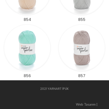
854
855
856
857
2021 YARNART İPLİK
Web Tasarım |