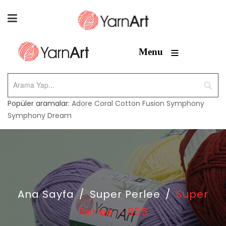
≡
Menu
Popüler aramalar:
Adore
Coral
Cotton Fusion
Symphony
Symphony Dream
Ana Sayfa
/
Super Perlee
/
Super
Perlee – 855