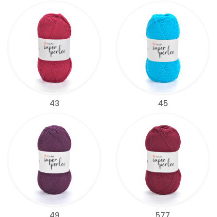
43
45
49
577