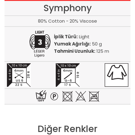
Symphony
80% Cotton - 20% Viscose
İplik Türü:
Light
Yumak Ağırlığı:
50 g
Tahmini Uzunluk:
125 m
4mm
4mm
28 R
19 R
US 6
G-6
22 S
17 S
Diğer Renkler