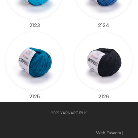
2123
2124
2125
2126
2021 YARNART İPLİK
Web Tasarım |