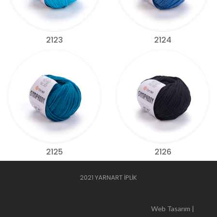
2123
2124
2125
2126
2021 YARNART İPLİK
Web Tasarım |