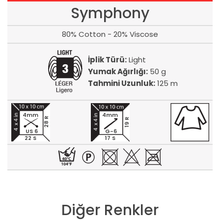
Symphony
80% Cotton - 20% Viscose
İplik Türü:
Light
Yumak Ağırlığı:
50 g
Tahmini Uzunluk:
125 m
4mm
4mm
28 R
19 R
US 6
G-6
22 S
17 S
Diğer Renkler