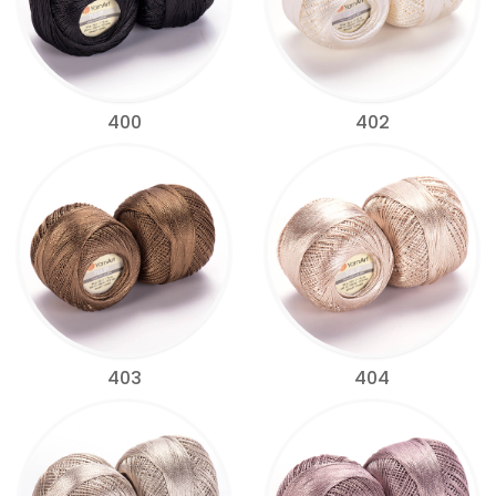
400
402
403
404