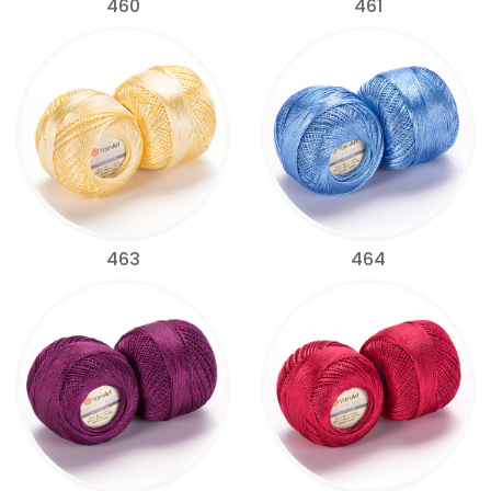
460
461
463
464