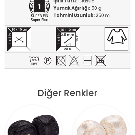
İplik Türü:
Classic
Yumak Ağırlığı:
50 g
Tahmini Uzunluk:
250 m
2.5 mm
36 R
B-1
28 S
Diğer Renkler