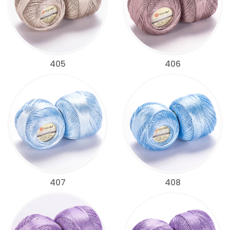
405
406
407
408