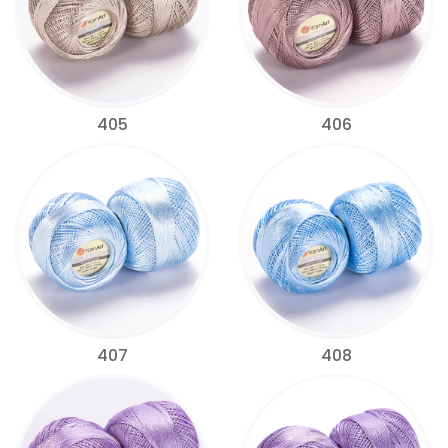
405
406
407
408