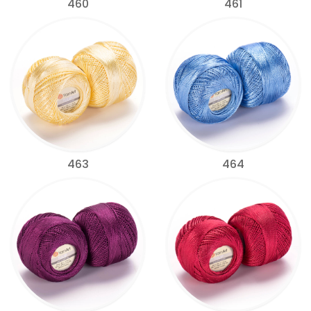
460
461
463
464