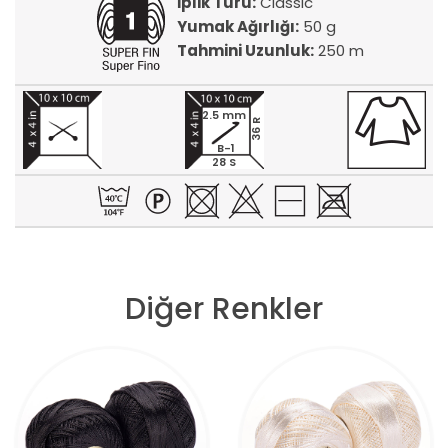
İplik Türü:
Classic
Yumak Ağırlığı:
50 g
Tahmini Uzunluk:
250 m
2.5 mm
36 R
B-1
28 S
Diğer Renkler