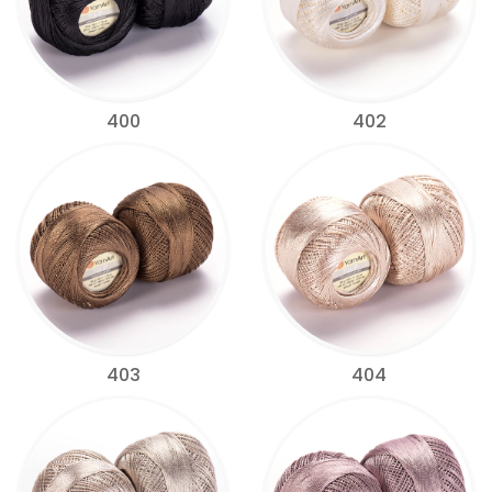
400
402
403
404