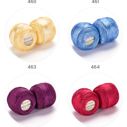
460
461
463
464