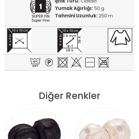
İplik Türü:
Classic
Yumak Ağırlığı:
50 g
Tahmini Uzunluk:
250 m
2.5 mm
36 R
B-1
28 S
Diğer Renkler