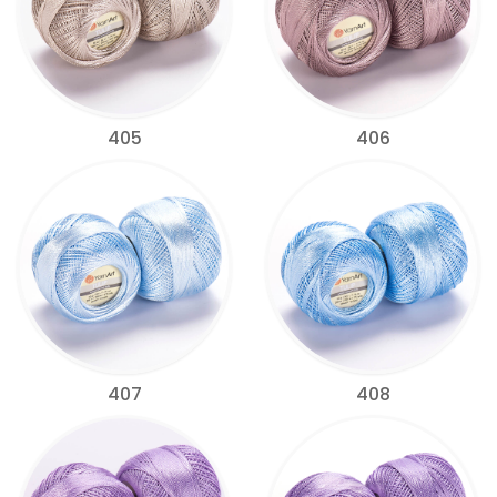
405
406
407
408