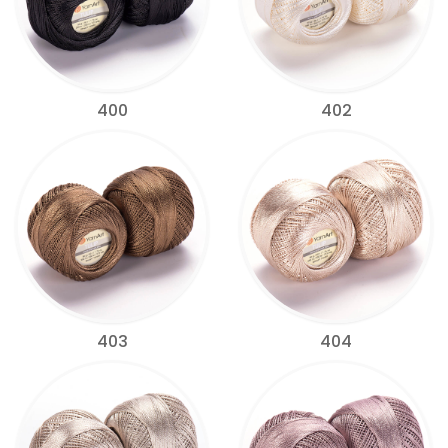
400
402
403
404