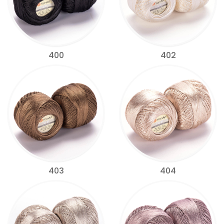
400
402
403
404