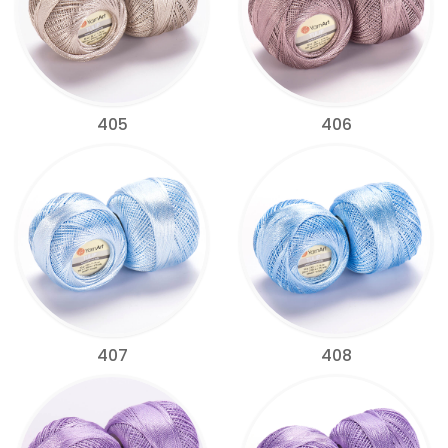
405
406
407
408