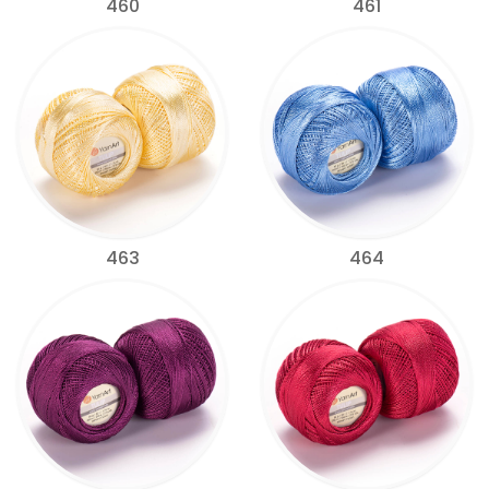
460
461
463
464