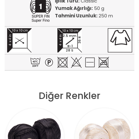
İplik Türü:
Classic
Yumak Ağırlığı:
50 g
Tahmini Uzunluk:
250 m
2.5 mm
36 R
B-1
28 S
Diğer Renkler