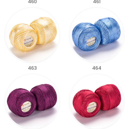
460
461
463
464