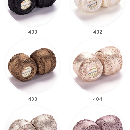
400
402
403
404