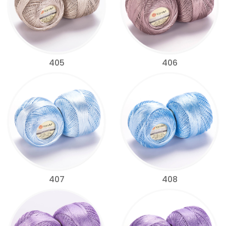
405
406
407
408