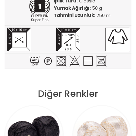
İplik Türü:
Classic
Yumak Ağırlığı:
50 g
Tahmini Uzunluk:
250 m
2.5 mm
36 R
B-1
28 S
Diğer Renkler