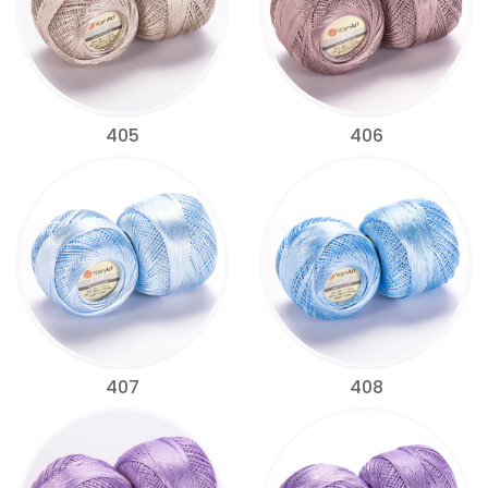
405
406
407
408