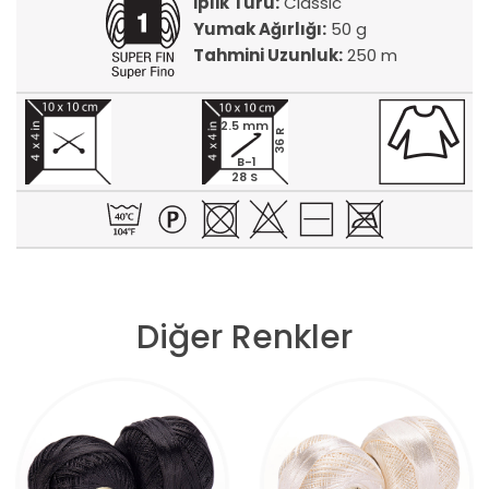
İplik Türü:
Classic
Yumak Ağırlığı:
50 g
Tahmini Uzunluk:
250 m
2.5 mm
36 R
B-1
28 S
Diğer Renkler