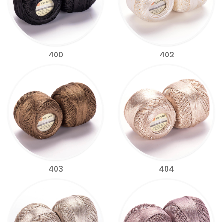
400
402
403
404