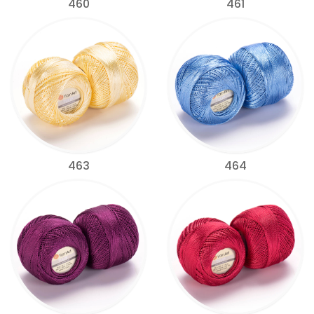
460
461
463
464