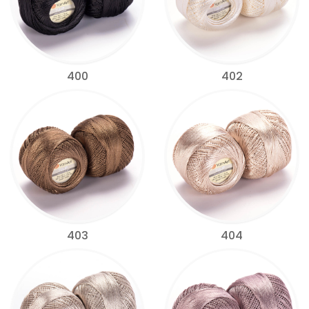
400
402
403
404