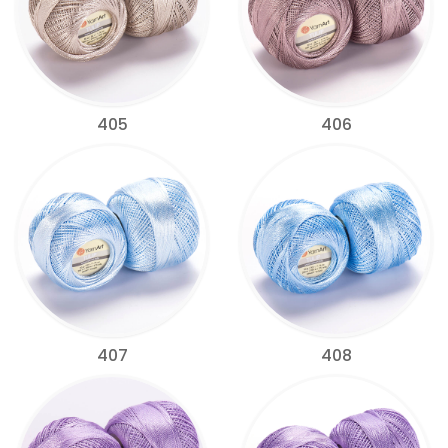
405
406
407
408