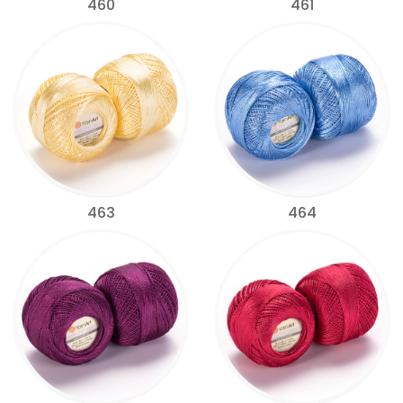
460
461
463
464