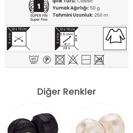
İplik Türü:
Classic
Yumak Ağırlığı:
50 g
Tahmini Uzunluk:
250 m
2.5 mm
36 R
B-1
28 S
Diğer Renkler