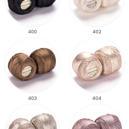
400
402
403
404