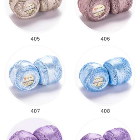
405
406
407
408