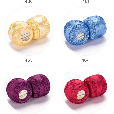
460
461
463
464