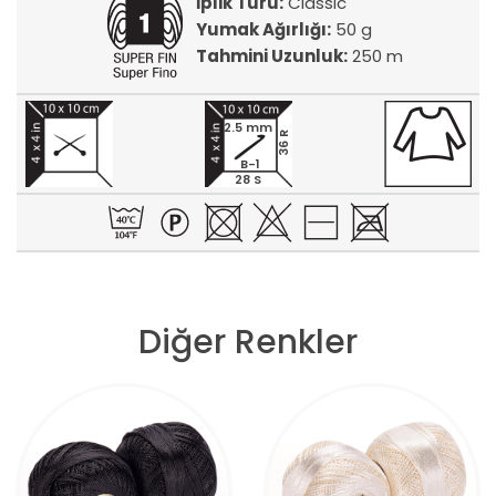
İplik Türü:
Classic
Yumak Ağırlığı:
50 g
Tahmini Uzunluk:
250 m
2.5 mm
36 R
B-1
28 S
Diğer Renkler