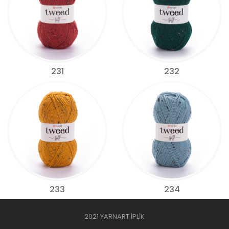
231
232
233
234
2021 YARNART İPLİK