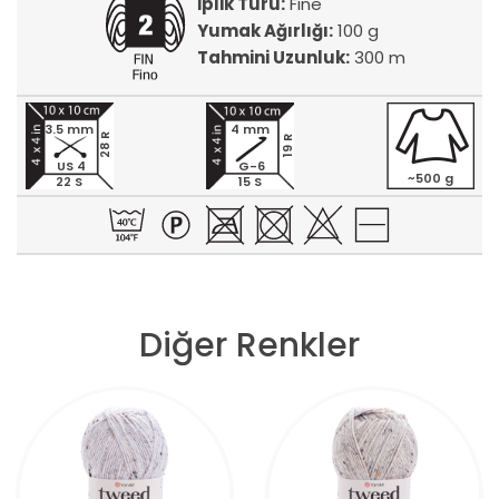
İplik Türü:
Fine
Yumak Ağırlığı:
100 g
Tahmini Uzunluk:
300 m
3.5 mm
4 mm
28 R
19 R
US 4
G-6
~500 g
22 S
15 S
Diğer Renkler