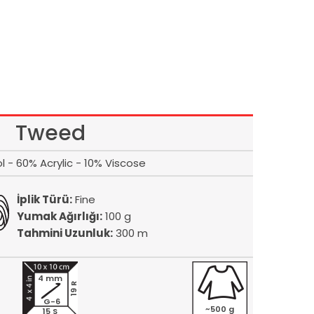
Tweed
 - 60% Acrylic - 10% Viscose
İplik Türü:
Fine
Yumak Ağırlığı:
100 g
Tahmini Uzunluk:
300 m
4 mm
19 R
G-6
~500 g
15 S