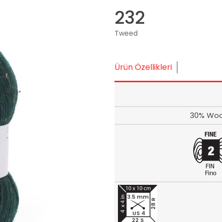
232
Tweed
Ürün Özellikleri
30% Wool
3.5 mm
28 R
US 4
22 S