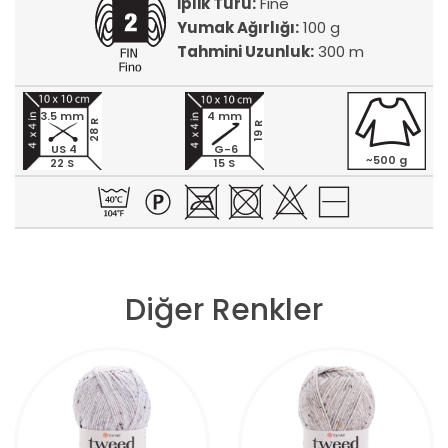
İplik Türü:
Fine
Yumak Ağırlığı:
100 g
Tahmini Uzunluk:
300 m
3.5 mm
4 mm
28 R
19 R
US 4
G-6
~500 g
22 S
15 S
Diğer Renkler