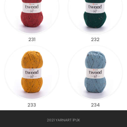
231
232
233
234
2021 YARNART İPLİK