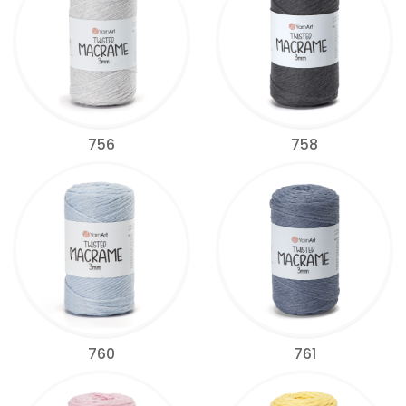
756
758
760
761