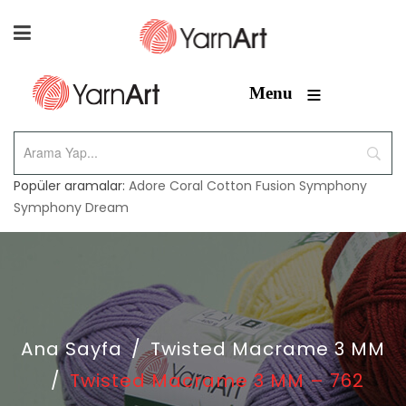
≡
Menu
Popüler aramalar:
Adore
Coral
Cotton Fusion
Symphony
Symphony Dream
Ana Sayfa
/
Twisted Macrame 3 MM
/
Twisted Macrame 3 MM – 762