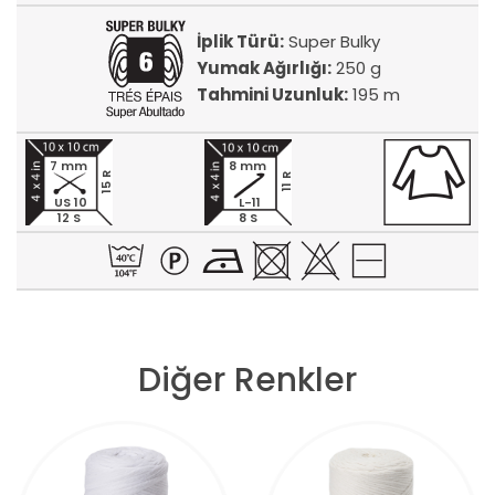
İplik Türü:
Super Bulky
Yumak Ağırlığı:
250 g
Tahmini Uzunluk:
195 m
7 mm
8 mm
15 R
11 R
US 10
L-11
12 S
8 S
Diğer Renkler