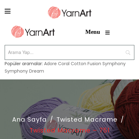
≡
Menu
Popüler aramalar:
Adore
Coral
Cotton Fusion
Symphony
Symphony Dream
Ana Sayfa
/
Twisted Macrame
/
Twisted Macrame – 751