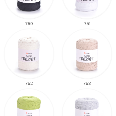
750
751
752
753