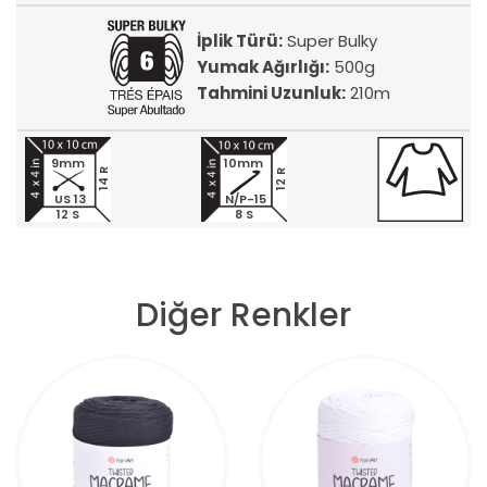
İplik Türü:
Super Bulky
Yumak Ağırlığı:
500g
Tahmini Uzunluk:
210m
9mm
10mm
14 R
12 R
US 13
N/P-15
12 S
8 S
Diğer Renkler