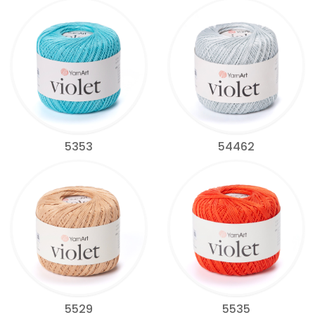
5353
54462
5529
5535