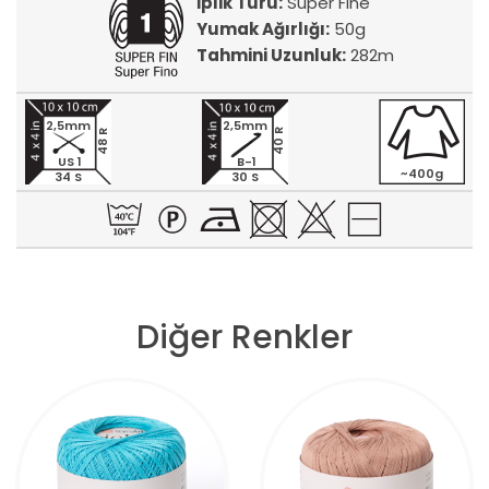
İplik Türü:
Super Fine
Yumak Ağırlığı:
50g
Tahmini Uzunluk:
282m
2,5mm
2,5mm
40 R
48 R
US 1
B-1
~400g
34 S
30 S
Diğer Renkler