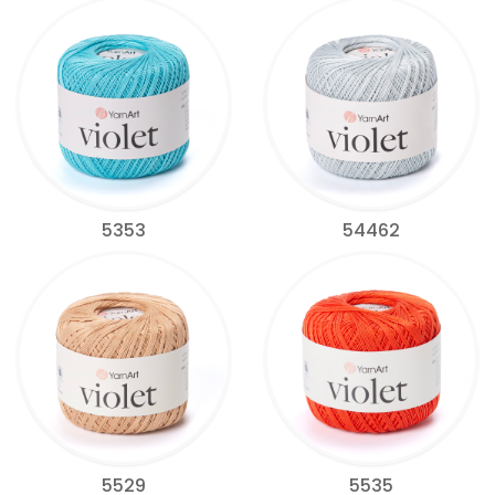
5353
54462
5529
5535