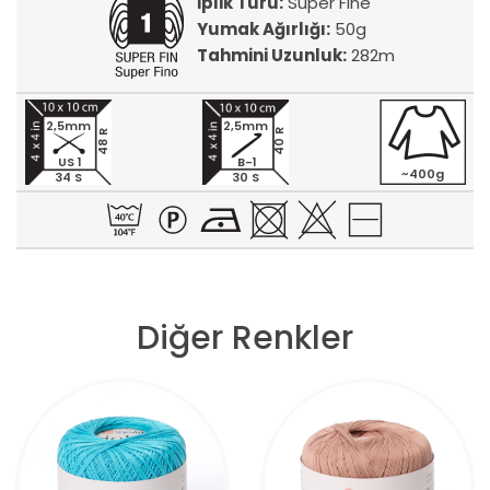
İplik Türü:
Super Fine
Yumak Ağırlığı:
50g
Tahmini Uzunluk:
282m
2,5mm
2,5mm
40 R
48 R
US 1
B-1
~400g
34 S
30 S
Diğer Renkler