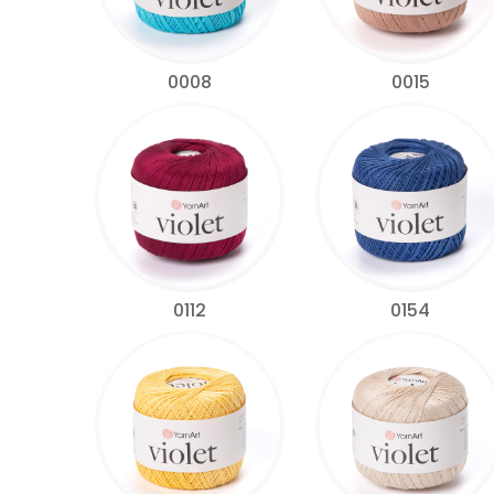
0008
0015
0112
0154