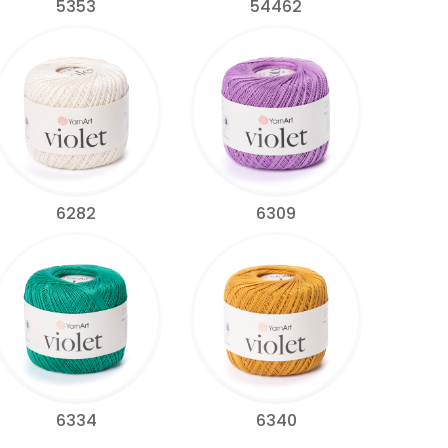
5353
54462
6282
6309
6334
6340