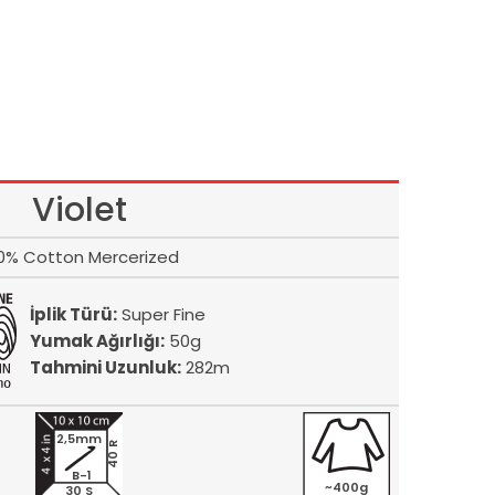
Violet
0% Cotton Mercerized
İplik Türü:
Super Fine
Yumak Ağırlığı:
50g
Tahmini Uzunluk:
282m
2,5mm
40 R
B-1
~400g
30 S