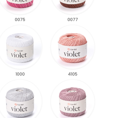
0075
0077
1000
4105