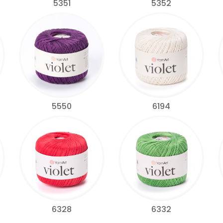
5351
5352
5550
6194
6328
6332