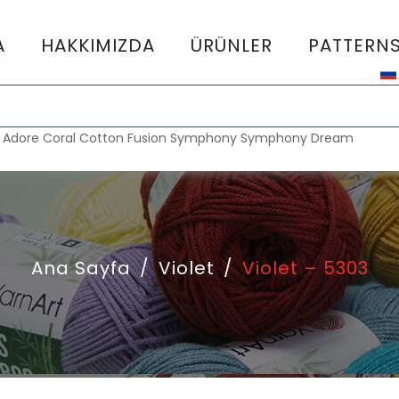
A
HAKKIMIZDA
ÜRÜNLER
PATTERN
:
Adore
Coral
Cotton Fusion
Symphony
Symphony Dream
Ana Sayfa
/
Violet
/
Violet – 5303