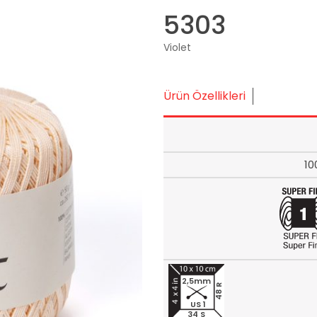
5303
Violet
Ürün Özellikleri
10
2,5mm
48 R
US 1
34 S