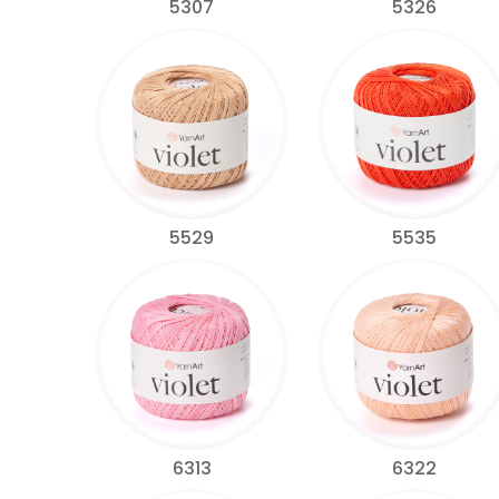
5307
5326
5529
5535
6313
6322