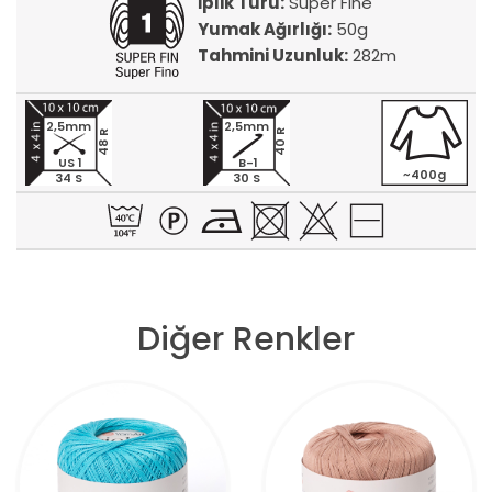
İplik Türü:
Super Fine
Yumak Ağırlığı:
50g
Tahmini Uzunluk:
282m
2,5mm
2,5mm
40 R
48 R
US 1
B-1
~400g
34 S
30 S
Diğer Renkler