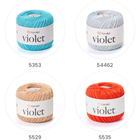
5353
54462
5529
5535