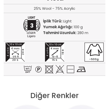
25% Wool - 75% Acrylic
İplik Türü:
Light
Yumak Ağırlığı:
100 g
Tahmini Uzunluk:
280 m
4 mm
4 mm
24 R
19 R
US 6
G-6
~500g
20 S
15 S
Diğer Renkler