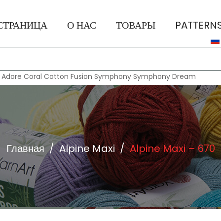
СТРАНИЦА
О НАС
ТОВАРЫ
PATTERN
:
Adore
Coral
Cotton Fusion
Symphony
Symphony Dream
Главная
/
Alpine Maxi
/
Alpine Maxi – 670