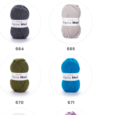
664
665
670
671