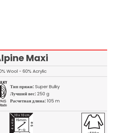
lpine Maxi
0% Wool - 60% Acrylic
Тип пряжи:
Super Bulky
Лучший вес:
250 g
Расчетная длина:
105 m
15mm
9 R
P-Q
~500g