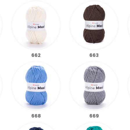
662
663
668
669