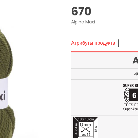
670
Alpine Maxi
Атрибуты продукта
A
4
12mm
12 R
US 17